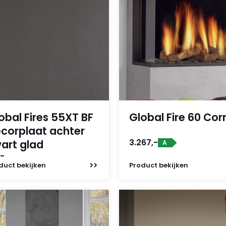
obal Fires 55XT BF
Global Fire 60 Cor
corplaat achter
3.267,-
art glad
A
,-
duct
bekijken
Product
bekijken