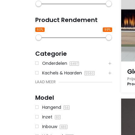
Product Rendement
60%
99%
Categorie
Onderdelen
6497
Gl
Kachels & Haarden
5560
Pri
LAAD MEER
Pro
Model
Hangend
56
Inzet
83
Inbouw
486