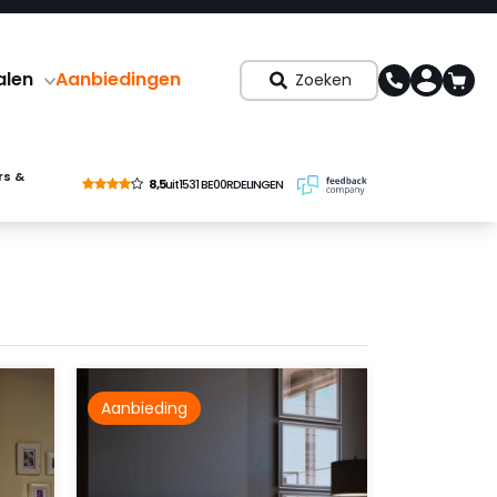
alen
Aanbiedingen
Zoeken
rs &
8,5
uit
1531 BE00RDELINGEN
Aanbieding