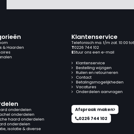
orieën
Klantenservice
oom
Telefonisch ma. t/m zat. 10:00 tot
s & Haarden
T
0226 744 102
oires
E
Stuur ons een e-mail
analen
Klantenservice
Bestelling wijzigen
Ruilen en retourneren
Contact
Betalingsmogelijkheden
Vacatures
Onderdelen aanvragen
delen
Afspraak maken
ard onderdelen
kachel onderdelen
0226 744 102
ische haard onderdelen
ard onderdelen
ie, isolatie & diverse