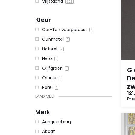
Vrijstaand
925
Kleur
Cor-Ten voorgeroest
4
Gunmetal
1
Naturel
2
Nero
1
Olijfgroen
Gl
1
De
Oranje
3
zw
Parel
1
121
LAAD MEER
Pro
Merk
Aangeenbrug
Abcat