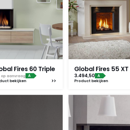
obal Fires 60 Triple
Global Fires 55 XT
3.494,50
A
A
js op aanvraag
duct
bekijken
Product
bekijken