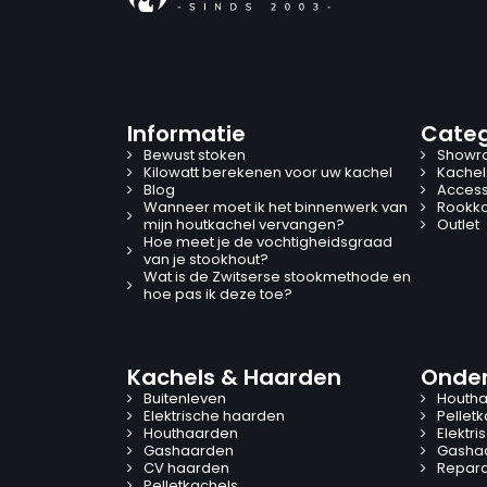
Informatie
Categ
Bewust stoken
Showr
Kilowatt berekenen voor uw kachel
Kachel
Blog
Access
Wanneer moet ik het binnenwerk van
Rookk
mijn houtkachel vervangen?
Outlet
Hoe meet je de vochtigheidsgraad
van je stookhout?
Wat is de Zwitserse stookmethode en
hoe pas ik deze toe?
Kachels & Haarden
Onder
Buitenleven
Houtha
Elektrische haarden
Pellet
Houthaarden
Elektr
Gashaarden
Gasha
CV haarden
Reparat
Pelletkachels