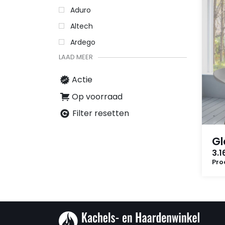
Aduro
Altech
Ardego
LAAD MEER
Actie
Op voorraad
Filter resetten
Gl
3.1
Pro