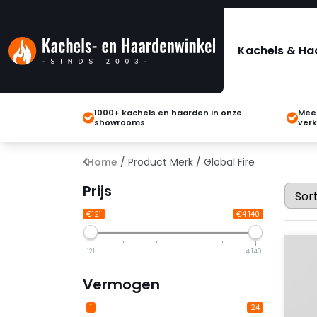
Kachels & Ha
1000+ kachels en haarden in onze
Meer
showrooms
verk
Home
/ Product Merk / Global Fire
Prijs
€121
€4 140
121
4 140
Vermogen
1
24