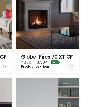
 CF
Global Fires 70 XT CF
Oorspronkelijke
Huidige
4.130,-
3.304,-
A
prijs
prijs
Product
bekijken
was:
is:
4.130,-.
3.304,-.