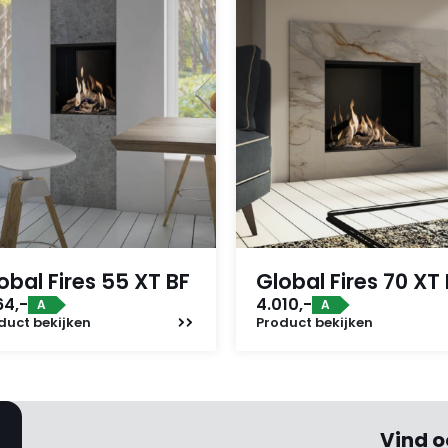
obal Fires 55 XT BF
Global Fires 70 XT
64,-
4.010,-
A
A
duct
bekijken
Product
bekijken
Vind o