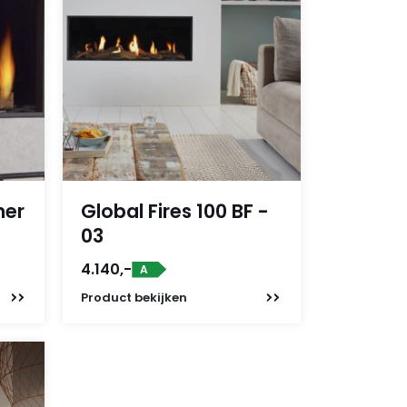
ner
Global Fires 100 BF -
03
4.140,-
A
Product
bekijken