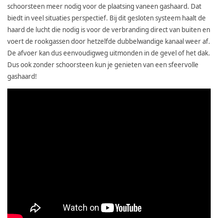
schoorsteen meer nodig voor de plaatsing vaneen gashaard. Dat
biedt in veel situaties perspectief. Bij dit gesloten systeem haalt de
haard de lucht die nodig is voor de verbranding direct van buiten en
voert de rookgassen door hetzelfde dubbelwandige kanaal weer af.
De afvoer kan dus eenvoudigweg uitmonden in de gevel of het dak.
Dus ook zonder schoorsteen kun je genieten van een sfeervolle
gashaard!