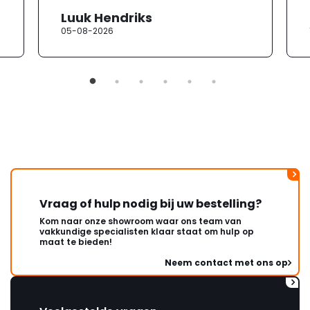
heb ik contact opgenomen met
Luuk Hendriks
de klantenservice. Helaas
05-08-2026
verloopt de communicatie erg
moeizaam; tussen de e-
mailwisselingen zit telkens
ongeveer een week. Hierdoor
duurt de afhandeling onnodig
lang. Ik hoop dat dit spoedig
wordt opgelost en dat ik op
korte termijn een nieuwe,
onbeschadigde achterwand
mag ontvangen."
Vraag of hulp nodig bij uw bestelling?
Kom naar onze showroom waar ons team van
vakkundige specialisten klaar staat om hulp op
maat te bieden!
Neem contact met ons op