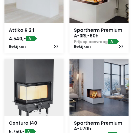
Attika R 2:1
Spartherm Premium
A-3RL-60h
4.540,-
A
A
Prijs op aanvraag
Bekijken
Bekijken
Contura i40
Spartherm Premium
A-U70h
5.750,-
A