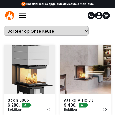
ijgbaar
Gecertificeerde opgeleide adviseurs & monteurs
1000+
Scan 5005
Attika Visio 3 L
6.280,-
9.400,-
A
A
Bekijken
Bekijken