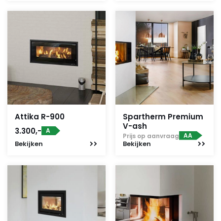
Attika R-900
Spartherm Premium
V-ash
3.300,-
A
AA
Prijs op aanvraag
Bekijken
Bekijken