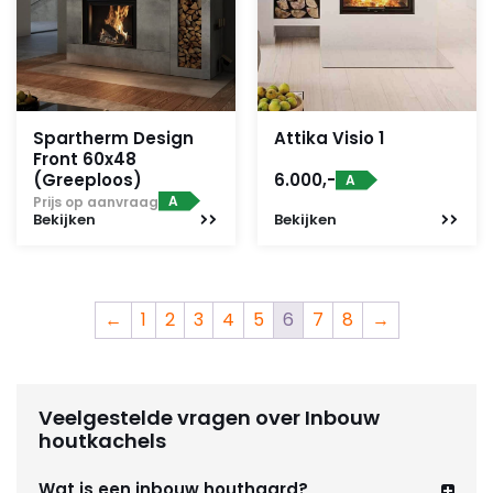
Spartherm Design
Attika Visio 1
Front 60x48
(Greeploos)
6.000,-
A
A
Prijs op aanvraag
Bekijken
Bekijken
←
1
2
3
4
5
6
7
8
→
Veelgestelde vragen over Inbouw
houtkachels
Wat is een inbouw houthaard?