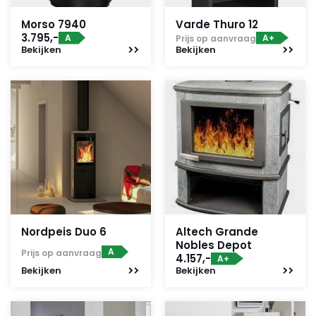
Morso 7940
Varde Thuro 12
3.795,-
A
A+
Prijs op aanvraag
Bekijken
Bekijken
Nordpeis Duo 6
Altech Grande
Nobles Depot
A
Prijs op aanvraag
4.157,-
A+
Bekijken
Bekijken