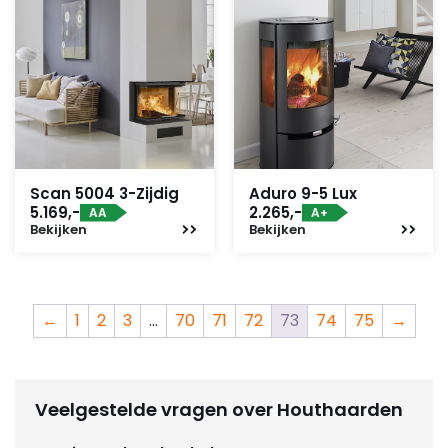
Scan 5004 3-Zijdig
Aduro 9-5 Lux
5.169,-
2.265,-
AA
A+
Bekijken
Bekijken
←
1
2
3
…
70
71
72
73
74
75
→
Veelgestelde vragen over Houthaarden