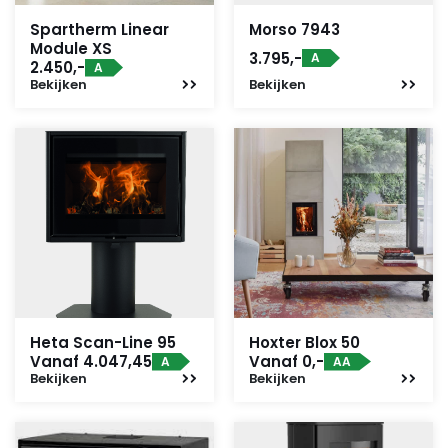
Spartherm Linear
Morso 7943
Module XS
3.795,-
A
2.450,-
A
Bekijken
Bekijken
Heta Scan-Line 95
Hoxter Blox 50
Vanaf 4.047,45
Vanaf 0,-
A
AA
Bekijken
Bekijken