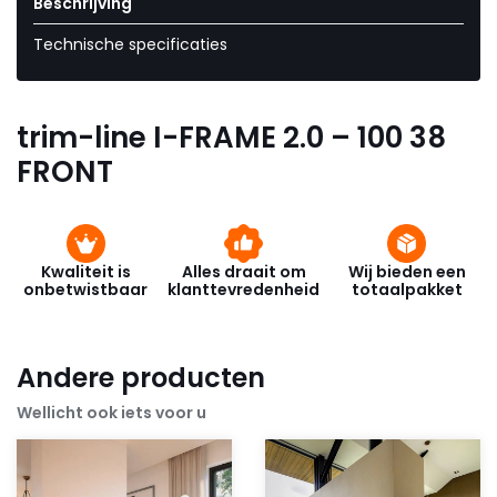
Beschrijving
Technische specificaties
trim-line I-FRAME 2.0 – 100 38
FRONT
Kwaliteit is
Alles draait om
Wij bieden een
onbetwistbaar
klanttevredenheid
totaalpakket
Andere producten
Wellicht ook iets voor u