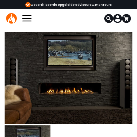
ijgbaar
Gecertificeerde opgeleide adviseurs & monteurs
1000+