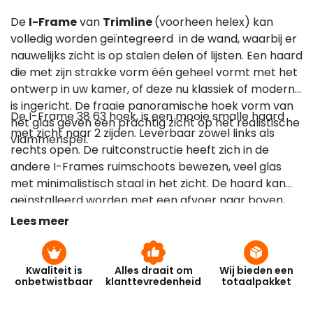
De
I-Frame
van
Trimline
(voorheen helex) kan
volledig worden geïntegreerd in de wand, waarbij er
nauwelijks zicht is op stalen delen of lijsten. Een haard
die met zijn strakke vorm één geheel vormt met het
ontwerp in uw kamer, of deze nu klassiek of modern
is ingericht. De fraaie panoramische hoek vorm van
De I-Frame 38 63 hoek, is een mooie smalle haard
het glas geven een prachtig zicht op het realistische
met zicht naar 2 zijden. Leverbaar zowel links als
vlammenspel.
rechts open. De ruitconstructie heeft zich in de
andere I-Frames ruimschoots bewezen, veel glas
met minimalistisch staal in het zicht. De haard kan
geïnstalleerd worden met een afvoer naar boven,
maar deze mag ook rechtstreeks naar achteren
Lees meer
door de muur naar buiten.
Kwaliteit is
Alles draait om
Wij bieden een
onbetwistbaar
klanttevredenheid
totaalpakket