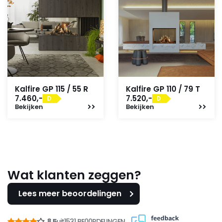
Kalfire GP 115 / 55 R
Kalfire GP 110 / 79 T
7.460,-
7.520,-
D
D
Bekijken
Bekijken
Wat klanten zeggen?
Lees meer beoordelingen
8,5
uit
1531 BE00RDELINGEN