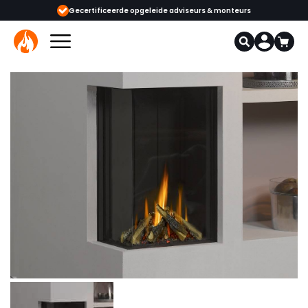
ijgbaar
Gecertificeerde opgeleide adviseurs & monteurs
1000+