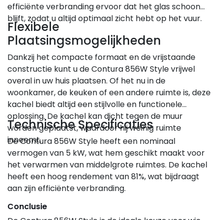
efficiënte verbranding ervoor dat het glas schoon
blijft, zodat u altijd optimaal zicht hebt op het vuur.
Flexibele
Plaatsingsmogelijkheden
Dankzij het compacte formaat en de vrijstaande
constructie kunt u de Contura 856W Style vrijwel
overal in uw huis plaatsen. Of het nu in de
woonkamer, de keuken of een andere ruimte is, deze
kachel biedt altijd een stijlvolle en functionele
oplossing. De kachel kan dicht tegen de muur
Technische Specificaties
worden geplaatst, waardoor hij weinig ruimte
inneemt.
De Contura 856W Style heeft een nominaal
vermogen van 5 kW, wat hem geschikt maakt voor
het verwarmen van middelgrote ruimtes. De kachel
heeft een hoog rendement van 81%, wat bijdraagt
aan zijn efficiënte verbranding.
Conclusie