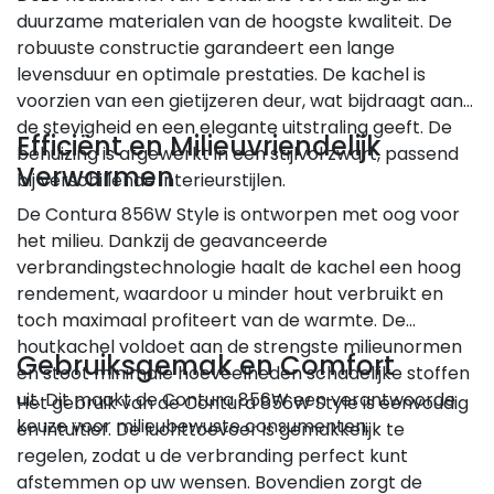
duurzame materialen van de hoogste kwaliteit. De
robuuste constructie garandeert een lange
levensduur en optimale prestaties. De kachel is
voorzien van een gietijzeren deur, wat bijdraagt aan
de stevigheid en een elegante uitstraling geeft. De
Efficiënt en Milieuvriendelijk
behuizing is afgewerkt in een stijlvol zwart, passend
Verwarmen
bij verschillende interieurstijlen.
De Contura 856W Style is ontworpen met oog voor
het milieu. Dankzij de geavanceerde
verbrandingstechnologie haalt de kachel een hoog
rendement, waardoor u minder hout verbruikt en
toch maximaal profiteert van de warmte. De
houtkachel voldoet aan de strengste milieunormen
Gebruiksgemak en Comfort
en stoot minimale hoeveelheden schadelijke stoffen
uit. Dit maakt de Contura 856W een verantwoorde
Het gebruik van de Contura 856W Style is eenvoudig
keuze voor milieubewuste consumenten.
en intuïtief. De luchttoevoer is gemakkelijk te
regelen, zodat u de verbranding perfect kunt
afstemmen op uw wensen. Bovendien zorgt de