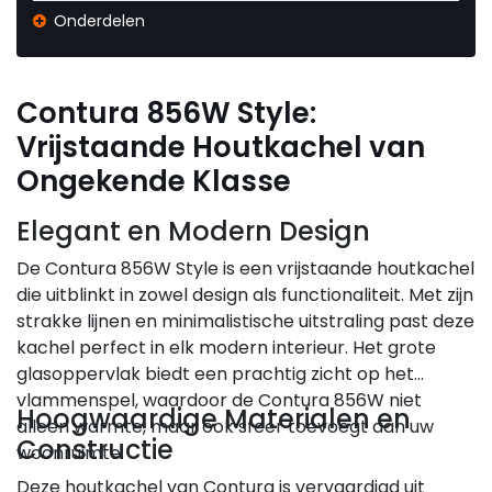
Onderdelen
Contura 856W Style:
Vrijstaande Houtkachel van
Ongekende Klasse
Elegant en Modern Design
De Contura 856W Style is een vrijstaande houtkachel
die uitblinkt in zowel design als functionaliteit. Met zijn
strakke lijnen en minimalistische uitstraling past deze
kachel perfect in elk modern interieur. Het grote
glasoppervlak biedt een prachtig zicht op het
vlammenspel, waardoor de Contura 856W niet
Hoogwaardige Materialen en
alleen warmte, maar ook sfeer toevoegt aan uw
Constructie
woonruimte.
Deze houtkachel van Contura is vervaardigd uit