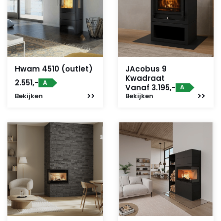
Hwam 4510 (outlet)
JAcobus 9
Kwadraat
2.551,-
A
Vanaf 3.195,-
A
Bekijken
Bekijken