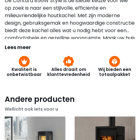
De Contura 856W Style is de ideale keuze voor wie
op zoek is naar een stijlvolle, efficiënte en
milieuvriendelijke houtkachel. Met zijn moderne
design, gebruiksgemak en hoogwaardige constructie
biedt deze kachel alles wat u nodig hebt voor een
comfortabele en gezellige woonruimte. Maak uw huis
compleet met de Contura 856W Style en geniet van
Lees meer
de warmte en ambiance die alleen een houtkachel
kan bieden.
Kwaliteit is
Alles draait om
Wij bieden een
onbetwistbaar
klanttevredenheid
totaalpakket
Andere producten
Wellicht ook iets voor u