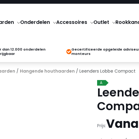
arden
Onderdelen
Accessoires
Outlet
Rookkan
 dan 12.000 onderdelen
Gecertificeerde opgeleide adviseu
rijgbaar
monteurs
aarden
/
Hangende houthaarden
/ Leenders Lobbe Compact
A
Leende
Compa
Vanaf
Prijs: