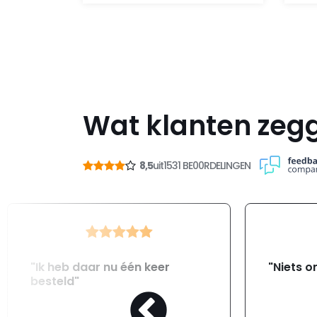
Wat klanten zeg
8,5
uit
1531 BE00RDELINGEN
"Ik heb daar nu één keer
"Niets o
besteld"