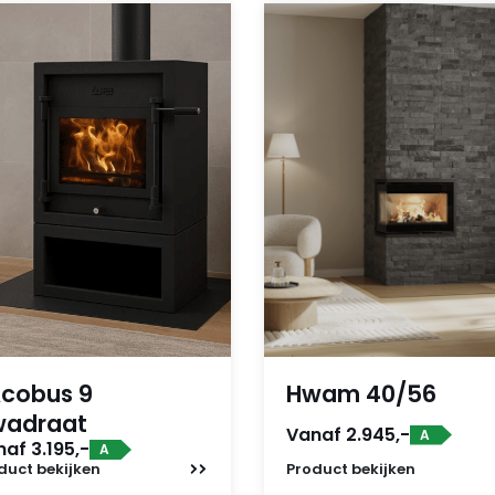
cobus 9
Hwam 40/56
wadraat
Vanaf 2.945,-
A
af 3.195,-
A
duct
bekijken
Product
bekijken