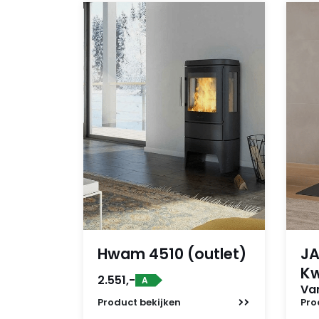
Hwam 4510 (outlet)
JA
K
2.551,-
A
Van
Product
bekijken
Pro