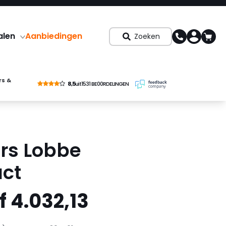
alen
Aanbiedingen
Zoeken
rs &
8,5
uit
1531 BE00RDELINGEN
rs Lobbe
ct
 4.032,13