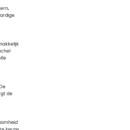
ern,
aardige
makkelijk
achel
lle
 De
rgt de
zaamheid
ste keuze