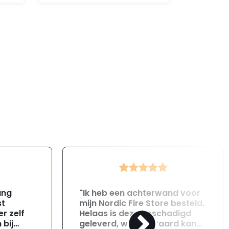
ang
"Ik heb een achterwand voor
st
mijn Nordic Fire Store besteld.
r zelf
Helaas is deze beschadigd
 bij
geleverd, wat uiteraard kan