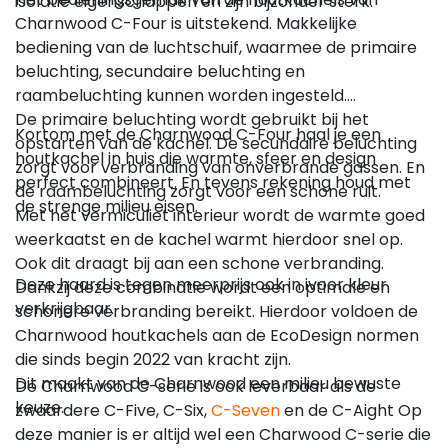
isolatie eigenschappen en zijn bijzonder sterk.
Charnwood C-Four is uitstekend. Makkelijke
bediening van de luchtschuif, waarmee de primaire
beluchting, secundaire beluchting en
raambeluchting kunnen worden ingesteld.
De primaire beluchting wordt gebruikt bij het
Kortom met de Charnwood C-Four haal je een
opstarten van de kachel. De secundaire beluchting
houtkachel in huis die warmte, sfeer en design
zorgt voor verbranding van onverbrande gassen. En
perfect combineert. En tevens rekening houd met
de raambeluchting zorgt voor een schone ruit.
de strenge milieu eisen.
Met het vermiculiet interieur wordt de warmte goed
weerkaatst en de kachel warmt hierdoor snel op.
Ook dit draagt bij aan een schone verbranding.
Deze haard is tegen meerprijs ook in ivoor kleur
Dankzij deze combinatie wordt een optimale en
verkrijgbaar.
schonere verbranding bereikt. Hierdoor voldoen de
Charnwood houtkachels aan de EcoDesign normen
die sinds begin 2022 van kracht zijn.
Dit maakt van de Charnwood een milieu bewuste
De Charnwood C-serie is ook leverbaar als de
keuze.
zwaardere C-Five, C-Six,
C-Seven
en de C-Aight Op
deze manier is er altijd wel een Charwood C-serie die