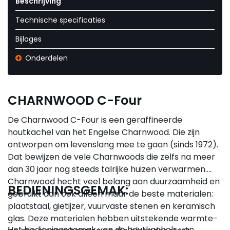
Beschrijving
Technische specificaties
Bijlages
Onderdelen
CHARNWOOD C-Four
De Charnwood C-Four is een geraffineerde
houtkachel van het Engelse Charnwood. Die zijn
ontworpen om levenslang mee te gaan (sinds 1972).
Dat bewijzen de vele Charnwoods die zelfs na meer
dan 30 jaar nog steeds talrijke huizen verwarmen.
Charnwood hecht veel belang aan duurzaamheid en
BEDIENINGSGEMAK:
gebruikt dan ook alleen maar de beste materialen:
plaatstaal, gietijzer, vuurvaste stenen en keramisch
glas. Deze materialen hebben uitstekende warmte-
Het bedieningsgemak van de houtkachels van