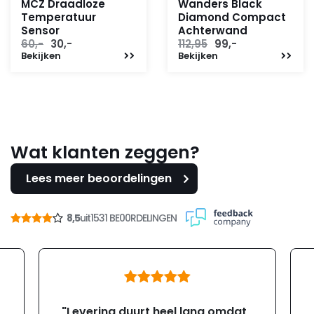
MCZ Draadloze
Wanders Black
Temperatuur
Diamond Compact
Sensor
Achterwand
Oorspronkelijke
Huidige
Oorspronkelijke
Huidige
60,-
30,-
112,95
99,-
Bekijken
prijs
prijs
Bekijken
prijs
prijs
was:
is:
was:
is:
60,-.
30,-.
112,95.
99,-.
Wat klanten zeggen?
Lees meer beoordelingen
8,5
uit
1531 BE00RDELINGEN
"Levering duurt heel lang omdat