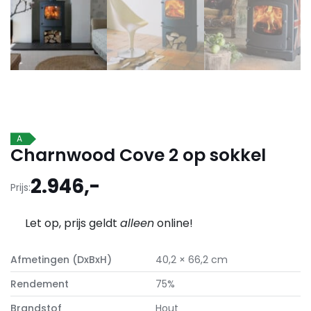
A
Charnwood Cove 2 op sokkel
2.946,-
Prijs:
Let op, prijs geldt
alleen
online!
Afmetingen (DxBxH)
40,2 × 66,2 cm
Rendement
75%
Brandstof
Hout