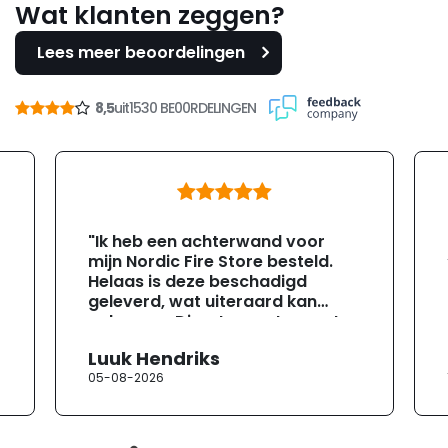
Wat klanten zeggen?
Lees meer beoordelingen
8,5
uit
1530 BE00RDELINGEN
"Ik heb een achterwand voor
mijn Nordic Fire Store besteld.
Helaas is deze beschadigd
geleverd, wat uiteraard kan
gebeuren. Direct na ontvangst
heb ik contact opgenomen met
Luuk Hendriks
de klantenservice. Helaas
05-08-2026
verloopt de communicatie erg
moeizaam; tussen de e-
mailwisselingen zit telkens
ongeveer een week. Hierdoor