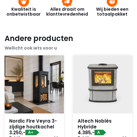
Dit maakt van de Charnwood een milieu bewuste
keuze.
Kwaliteit is
Alles draait om
Wij bieden een
onbetwistbaar
klanttevredenheid
totaalpakket
Andere producten
Wellicht ook iets voor u
Nordic Fire Veyra 3-
Altech Noblès
zijdige houtkachel
Hybride
3.250,-
4.385,-
A+
A