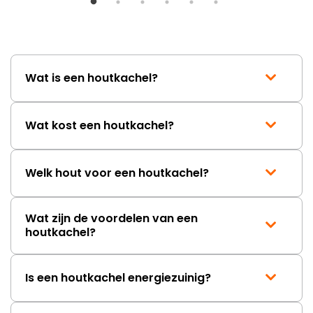
duurt de afhandeling onnodig
lang. Ik hoop dat dit spoedig
wordt opgelost en dat ik op
korte termijn een nieuwe,
onbeschadigde achterwand
Wat is een houtkachel?
mag ontvangen."
Wat kost een houtkachel?
Welk hout voor een houtkachel?
Wat zijn de voordelen van een
houtkachel?
Is een houtkachel energiezuinig?