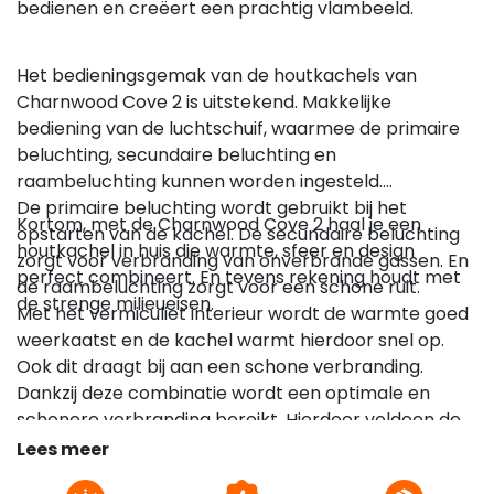
bedienen en creëert een prachtig vlambeeld.
Het bedieningsgemak van de houtkachels van
Charnwood Cove 2 is uitstekend. Makkelijke
bediening van de luchtschuif, waarmee de primaire
beluchting, secundaire beluchting en
raambeluchting kunnen worden ingesteld.
De primaire beluchting wordt gebruikt bij het
Kortom, met de Charnwood Cove 2 haal je een
opstarten van de kachel. De secundaire beluchting
houtkachel in huis die warmte, sfeer en design
zorgt voor verbranding van onverbrande gassen. En
perfect combineert. En tevens rekening houdt met
de raambeluchting zorgt voor een schone ruit.
de strenge milieueisen.
Met het vermiculiet interieur wordt de warmte goed
weerkaatst en de kachel warmt hierdoor snel op.
Ook dit draagt bij aan een schone verbranding.
Dankzij deze combinatie wordt een optimale en
schonere verbranding bereikt. Hierdoor voldoen de
Charnwood houtkachels aan de EcoDesign normen
Lees meer
die sinds begin 2022 van kracht zijn.