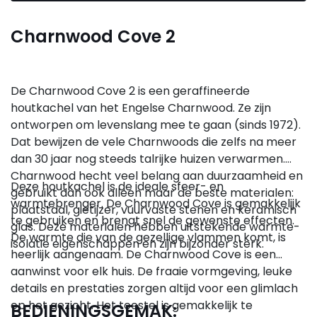
Charnwood Cove 2
De Charnwood Cove 2 is een geraffineerde
houtkachel van het Engelse Charnwood. Ze zijn
ontworpen om levenslang mee te gaan (sinds 1972).
Dat bewijzen de vele Charnwoods die zelfs na meer
dan 30 jaar nog steeds talrijke huizen verwarmen.
Charnwood hecht veel belang aan duurzaamheid en
Deze houtkachel is de ideale sfeer- en
gebruikt dan ook alleen maar de beste materialen:
warmtebrenger. De Charnwood Cove is gemakkelijk
plaatstaal, gietijzer, vuurvaste stenen en keramisch
te gebruiken en brengt snel de gewenste effecten.
glas. Deze materialen hebben uitstekende warmte-
De warmte die van de gezellige vlammen komt, is
isolatie eigenschappen en zijn bijzonder sterk.
heerlijk aangenaam. De Charnwood Cove is een
aanwinst voor elk huis. De fraaie vormgeving, leuke
details en prestaties zorgen altijd voor een glimlach
op het gezicht. Het toestel is gemakkelijk te
BEDIENINGSGEMAK: