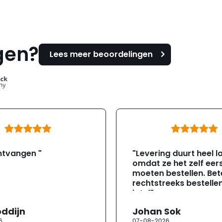
gen?
Lees meer beoordelingen
ntvangen "
"Levering duurt heel l
omdat ze het zelf eer
moeten bestellen. Bete
rechtstreeks bestellen
jotul"
oddijn
Johan Sok
6
07-08-2026