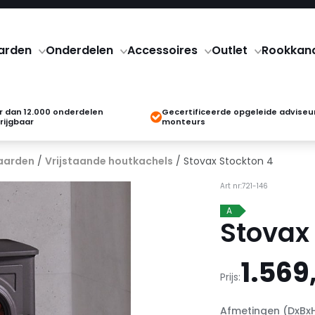
arden
Onderdelen
Accessoires
Outlet
Rookkan
 dan 12.000 onderdelen
Gecertificeerde opgeleide adviseu
rijgbaar
monteurs
aarden
/
Vrijstaande houtkachels
/ Stovax Stockton 4
Art nr:721-146
A
Stovax
1.569
Prijs:
Afmetingen (DxBx