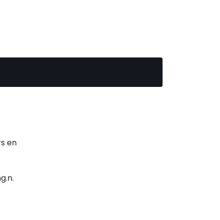
rs en
g.n.