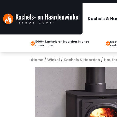
Kachels & Ha
1000+ kachels en haarden in onze
Meer
showrooms
verk
Home
/
Winkel
/
Kachels & Haarden
/
Houth