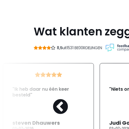
Wat klanten zeg
8,5
uit
1531 BE00RDELINGEN
"Ik heb daar nu één keer
"Niets o
besteld"
steven Dhauwers
Judi G
02-07-2026
02-07-202