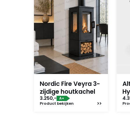
Nordic Fire Veyra 3-
Al
zijdige houtkachel
Hy
3.250,-
4.3
A+
Product
bekijken
Pro