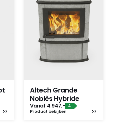
ot
Altech Grande
Noblès Hybride
Vanaf 4.947,-
A
Product
bekijken