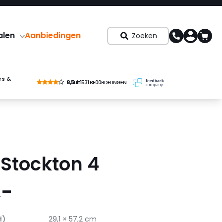
alen
Aanbiedingen
Zoeken
rs &
8,5
uit
1531 BE00RDELINGEN
 Stockton 4
,-
H)
29,1 × 57,2 cm