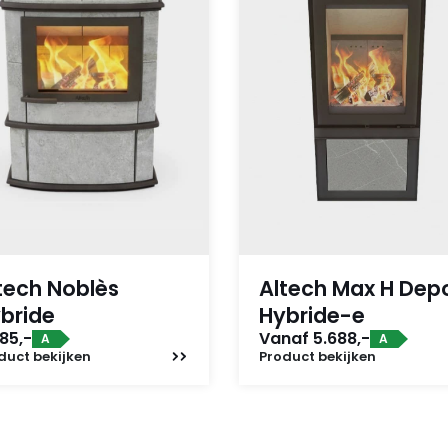
tech Noblès
Altech Max H Dep
bride
Hybride-e
85,-
Vanaf 5.688,-
A
A
duct
bekijken
Product
bekijken