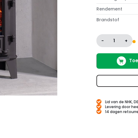
Rendement
Brandstof
-
1
+
Toe
Lid van de NHK, D
Levering door hee
14 dagen retourr