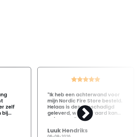
ang
"Ik heb een achterwand voor
st
mijn Nordic Fire Store besteld.
r zelf
Helaas is deze beschadigd
 bij
geleverd, wat uiteraard kan
gebeuren. Direct na
ontvangst heb ik contact
Luuk Hendriks
opgenomen met de
06-08-2026