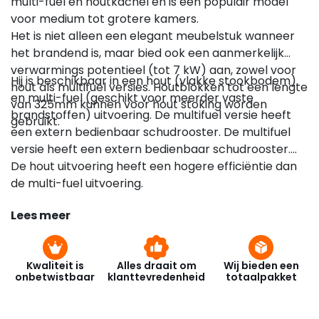
multi-fuel en houtkachel en is een populair model
voor medium tot grotere kamers.
Het is niet alleen een elegant meubelstuk wanneer
het brandend is, maar bied ook een aanmerkelijk
verwarmings potentieel (tot 7 kW) aan, zowel voor
Hij is beschikbaar in een hout (vlakke stookbodem)
hout als multifuel versies. Houtblokken tot een lengte
en multi-fuel (geschikt voor meerder vaste
van 325mm kunnen voor hout stoking worden
brandstoffen) uitvoering. De multifuel versie heeft
gebruikt.
een extern bedienbaar schudrooster. De multifuel
versie heeft een extern bedienbaar schudrooster.
De hout uitvoering heeft een hogere efficiëntie dan
de multi-fuel uitvoering.
Lees meer
Kwaliteit is
Alles draait om
Wij bieden een
onbetwistbaar
klanttevredenheid
totaalpakket