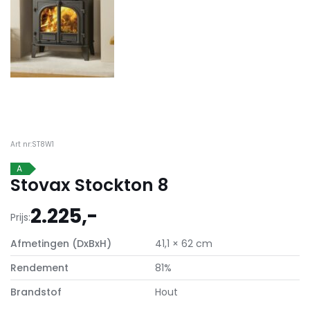
Art nr:ST8W1
A
Stovax Stockton 8
2.225,-
Prijs:
Afmetingen (DxBxH)
41,1 × 62 cm
Rendement
81%
Brandstof
Hout