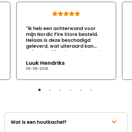
"Ik heb een achterwand voor
mijn Nordic Fire Store besteld.
Helaas is deze beschadigd
geleverd, wat uiteraard kan
gebeuren. Direct na ontvangst
heb ik contact opgenomen met
Luuk Hendriks
de klantenservice. Helaas
05-08-2026
verloopt de communicatie erg
moeizaam; tussen de e-
mailwisselingen zit telkens
ongeveer een week. Hierdoor
duurt de afhandeling onnodig
lang. Ik hoop dat dit spoedig
wordt opgelost en dat ik op
korte termijn een nieuwe,
onbeschadigde achterwand
Wat is een houtkachel?
mag ontvangen."