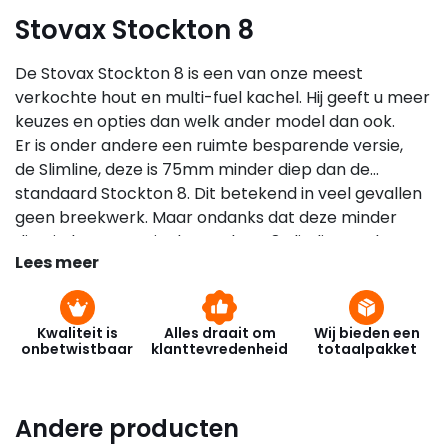
Stovax Stockton 8
De Stovax Stockton 8 is een van onze meest
verkochte hout en multi-fuel kachel. Hij geeft u meer
keuzes en opties dan welk ander model dan ook.
Er is onder andere een ruimte besparende versie,
de Slimline, deze is 75mm minder diep dan de
standaard Stockton 8. Dit betekend in veel gevallen
geen breekwerk. Maar ondanks dat deze minder
diep is, kunnen er in de Stockton 8 Slimline toch nog
Lees meer
houtblokken tot een lengte van 400mm.
De Stockton 8 kan worden geleverd met een enkele
of dubbele deur. Het model uitgevoerd met dubbele
Kwaliteit is
Alles draait om
Wij bieden een
deuren wordt geleverd met een gietijzeren hendel
onbetwistbaar
klanttevredenheid
totaalpakket
om deze te kunnen openen en sluiten.
Andere producten