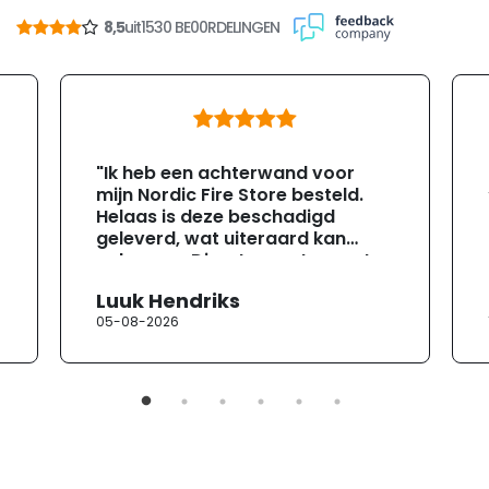
8,5
uit
1530 BE00RDELINGEN
"Ik heb een achterwand voor
mijn Nordic Fire Store besteld.
Helaas is deze beschadigd
geleverd, wat uiteraard kan
gebeuren. Direct na ontvangst
heb ik contact opgenomen met
Luuk Hendriks
de klantenservice. Helaas
05-08-2026
verloopt de communicatie erg
moeizaam; tussen de e-
mailwisselingen zit telkens
ongeveer een week. Hierdoor
duurt de afhandeling onnodig
lang. Ik hoop dat dit spoedig
wordt opgelost en dat ik op
korte termijn een nieuwe,