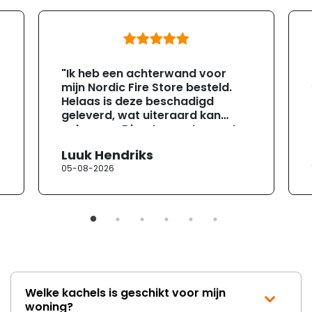
"Ik heb een achterwand voor
mijn Nordic Fire Store besteld.
Helaas is deze beschadigd
geleverd, wat uiteraard kan
gebeuren. Direct na ontvangst
heb ik contact opgenomen met
Luuk Hendriks
de klantenservice. Helaas
05-08-2026
verloopt de communicatie erg
moeizaam; tussen de e-
mailwisselingen zit telkens
ongeveer een week. Hierdoor
duurt de afhandeling onnodig
lang. Ik hoop dat dit spoedig
wordt opgelost en dat ik op
korte termijn een nieuwe,
onbeschadigde achterwand
Welke kachels is geschikt voor mijn
mag ontvangen."
woning?