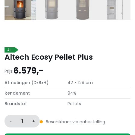
A+
Altech Ecosy Pellet Plus
6.579,-
Prijs:
Afmetingen (DxBxH)
42 × 129 cm
Rendement
94%
Brandstof
Pellets
-
1
+
Beschikbaar via nabestelling