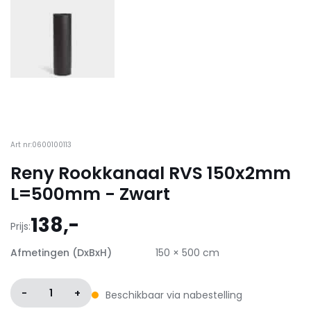
Art nr:0600100113
Reny Rookkanaal RVS 150x2mm
L=500mm - Zwart
138,-
Prijs:
Afmetingen (DxBxH)
150 × 500 cm
-
1
+
Beschikbaar via nabestelling