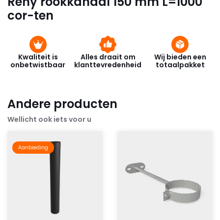
Reny rookkanaal 150 mm L=1000
cor-ten
Kwaliteit is
Alles draait om
Wij bieden een
onbetwistbaar
klanttevredenheid
totaalpakket
Andere producten
Wellicht ook iets voor u
Aanbieding