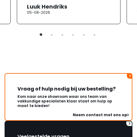
heb ik contact opgenomen met
Luuk Hendriks
de klantenservice. Helaas
05-08-2026
verloopt de communicatie erg
moeizaam; tussen de e-
mailwisselingen zit telkens
ongeveer een week. Hierdoor
duurt de afhandeling onnodig
lang. Ik hoop dat dit spoedig
wordt opgelost en dat ik op
korte termijn een nieuwe,
onbeschadigde achterwand
mag ontvangen."
Vraag of hulp nodig bij uw bestelling?
Kom naar onze showroom waar ons team van
vakkundige specialisten klaar staat om hulp op
maat te bieden!
Neem contact met ons op
Veelgestelde vragen