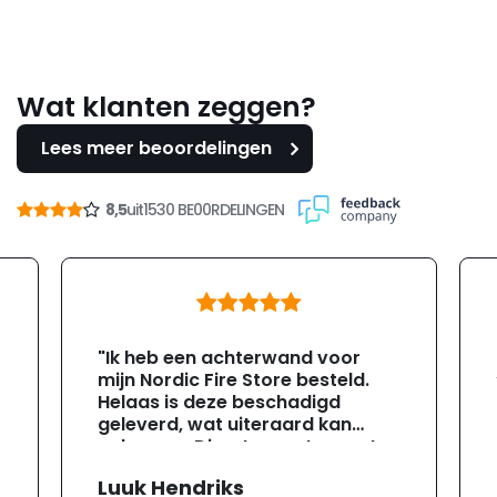
Wat klanten zeggen?
Lees meer beoordelingen
8,5
uit
1530 BE00RDELINGEN
"Ik heb een achterwand voor
mijn Nordic Fire Store besteld.
Helaas is deze beschadigd
geleverd, wat uiteraard kan
gebeuren. Direct na ontvangst
heb ik contact opgenomen met
Luuk Hendriks
de klantenservice. Helaas