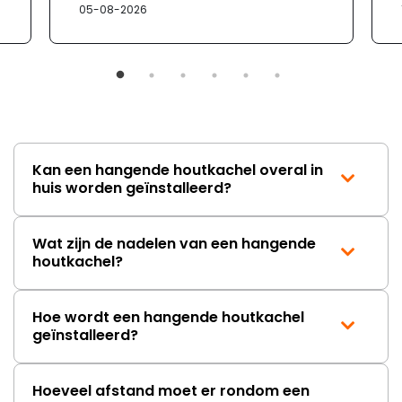
05-08-2026
verloopt de communicatie erg
moeizaam; tussen de e-
mailwisselingen zit telkens
ongeveer een week. Hierdoor
duurt de afhandeling onnodig
lang. Ik hoop dat dit spoedig
wordt opgelost en dat ik op
korte termijn een nieuwe,
onbeschadigde achterwand
Kan een hangende houtkachel overal in
mag ontvangen."
huis worden geïnstalleerd?
Wat zijn de nadelen van een hangende
houtkachel?
Hoe wordt een hangende houtkachel
geïnstalleerd?
Hoeveel afstand moet er rondom een