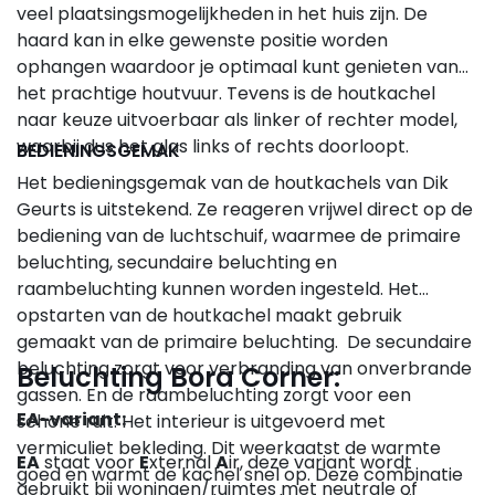
veel plaatsingsmogelijkheden in het huis zijn. De
haard kan in elke gewenste positie worden
ophangen waardoor je optimaal kunt genieten van
het prachtige houtvuur. Tevens is de houtkachel
naar keuze uitvoerbaar als linker of rechter model,
waarbij dus het glas links of rechts doorloopt.
BEDIENINGSGEMAK
Het bedieningsgemak van de houtkachels van Dik
Geurts is uitstekend. Ze reageren vrijwel direct op de
bediening van de luchtschuif, waarmee de primaire
beluchting, secundaire beluchting en
raambeluchting kunnen worden ingesteld. Het
opstarten van de houtkachel maakt gebruik
gemaakt van de primaire beluchting. De secundaire
beluchting zorgt voor verbranding van onverbrande
Beluchting Bora Corner:
gassen. En de raambeluchting zorgt voor een
EA-variant:
schone ruit. Het interieur is uitgevoerd met
vermiculiet bekleding. Dit weerkaatst de warmte
EA
staat voor
E
xternal
A
ir, deze variant wordt
goed en warmt de kachel snel op. Deze combinatie
gebruikt bij woningen/ruimtes met neutrale of