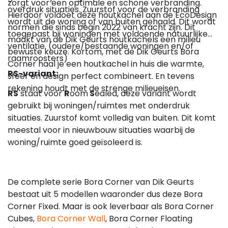
zorgt voor een optimale en schone verbranding.
overdruk situaties. Zuurstof voor de verbranding
Hierdoor voldoet deze houtkachel aan de EcoDesign
wordt uit de woning of van buiten gehaald. Dit wordt
normen die sinds begin 2022 van kracht zijn. Dit
toegepast bij woningen met voldoende natuurlijke
maakt van de Dik Geurts houtkachels een milieu
ventilatie. (oudere/bestaande woningen en/of
bewuste keuze. Kortom, met de Dik Geurts Bora
raamroosters)
Corner haal je een houtkachel in huis die warmte,
RS-variant:
sfeer en design perfect combineert. En tevens
rekening houdt met de strenge milieueisen.
RS
staat voor
R
oom
S
ealed, deze variant wordt
gebruikt bij woningen/ruimtes met onderdruk
situaties. Zuurstof komt volledig van buiten. Dit komt
meestal voor in nieuwbouw situaties waarbij de
woning/ruimte goed geïsoleerd is.
De complete serie Bora Corner van Dik Geurts
bestaat uit 5 modellen waaronder dus deze Bora
Corner Fixed. Maar is ook leverbaar als Bora Corner
Cubes,
Bora Corner Wall
, Bora Corner Floating