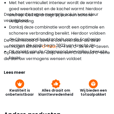
Met het vermiculiet interieur wordt de warmte
goed weerkaatst en de kachel warmt hierdoor
Deze haard is tegen meerprijs ook in ivoor kleur
snel op. Ook dit draagt bij aan een schone
verkrijgbaar.
verbranding.
Dankzij deze combinatie wordt een optimale en
schonere verbranding bereikt. Hierdoor voldoen
de Charnwood houtkachels aan de EcoDesign
De Charnwood C-serie is ook leverbaar als de in
normen die sinds begin 2022 van kracht zijn.
vermogen lichtere
C-Four
, C-Five, C-Six en C-Seven.
Dit maakt van de Charnwood een milieu bewuste
Op deze manier is er altijd wel een Charwood C-serie
keuze.
die aan uw vermogens wensen voldoet
Lees meer
Kwaliteit is
Alles draait om
Wij bieden een
onbetwistbaar
klanttevredenheid
totaalpakket