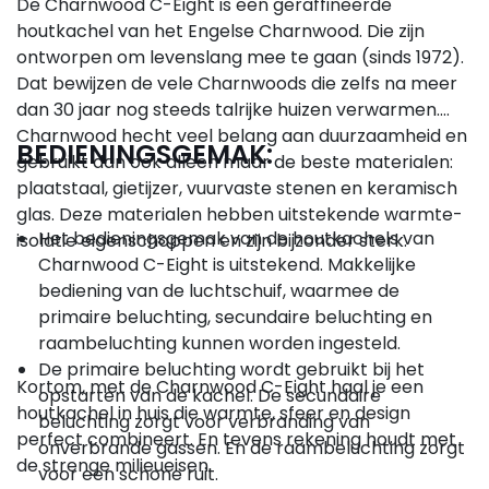
De Charnwood C-Eight is een geraffineerde
houtkachel van het Engelse Charnwood. Die zijn
ontworpen om levenslang mee te gaan (sinds 1972).
Dat bewijzen de vele Charnwoods die zelfs na meer
dan 30 jaar nog steeds talrijke huizen verwarmen.
Charnwood hecht veel belang aan duurzaamheid en
BEDIENINGSGEMAK:
gebruikt dan ook alleen maar de beste materialen:
plaatstaal, gietijzer, vuurvaste stenen en keramisch
glas. Deze materialen hebben uitstekende warmte-
Het bedieningsgemak van de houtkachels van
isolatie eigenschappen en zijn bijzonder sterk.
Charnwood C-Eight is uitstekend. Makkelijke
bediening van de luchtschuif, waarmee de
primaire beluchting, secundaire beluchting en
raambeluchting kunnen worden ingesteld.
De primaire beluchting wordt gebruikt bij het
Kortom, met de Charnwood C-Eight haal je een
opstarten van de kachel. De secundaire
houtkachel in huis die warmte, sfeer en design
beluchting zorgt voor verbranding van
perfect combineert. En tevens rekening houdt met
onverbrande gassen. En de raambeluchting zorgt
de strenge milieueisen.
voor een schone ruit.