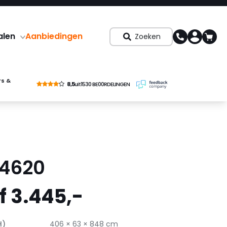
alen
Aanbiedingen
Zoeken
rs &
8,5
uit
1530 BE00RDELINGEN
4620
 3.445,-
H)
406 × 63 × 848 cm