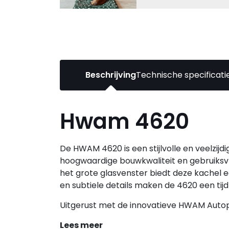
Beschrijving
Technische specificati
Hwam 4620
De HWAM 4620 is een stijlvolle en veelzijd
hoogwaardige bouwkwaliteit en gebruiksvr
het grote glasvenster biedt deze kachel e
en subtiele details maken de 4620 een tijd
Uitgerust met de innovatieve HWAM Autopi
luchttoevoer. Dit slimme systeem creëert e
Lees meer