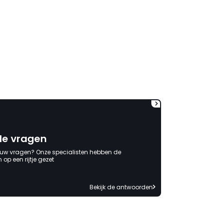
tegemoetkoming (voor het
gevoel) in de behoorlijk extra
kosten die ik heb moeten
maken. Jammer dat
verantwoording niet
genomen wordt. Ben al
benieuwd naar het antwoord
waarin de schuld bij anderen
of mijzelf wordt neergelegd. "
de vragen
 uw vragen? Onze specialisten hebben de
op een rijtje gezet
Bekijk de antwoorden