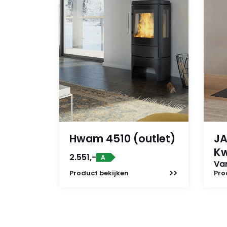
Hwam 4510 (outlet)
JA
K
2.551,-
A
Van
Product
bekijken
Pro