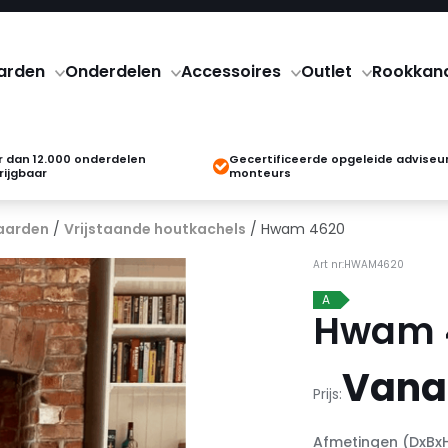
arden
Onderdelen
Accessoires
Outlet
Rookkan
 dan 12.000 onderdelen
Gecertificeerde opgeleide adviseu
rijgbaar
monteurs
aarden
/
Vrijstaande houtkachels
/ Hwam 4620
Art nr:HWAM4620
A
Hwam 
Vanaf
Prijs:
Afmetingen (DxBx