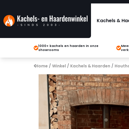
Kachels & Ha
1000+ kachels en haarden in onze
Meer
showrooms
verk
Home
/
Winkel
/
Kachels & Haarden
/
Houth