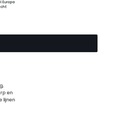
l Europa
echt
g,
erp en
 lijnen
e