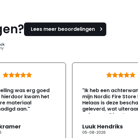
gen?
Lees meer beoordelingen
elling was erg goed
"Ik heb een achterwa
, hierdoor kwam het
mijn Nordic Fire Store
re materiaal
Helaas is deze besch
adigd aan."
geleverd, wat uiteraa
gebeuren. Direct na
ontvangst heb ik con
 kramer
Luuk Hendriks
opgenomen met de
6
05-08-2026
klantenservice. Helaa