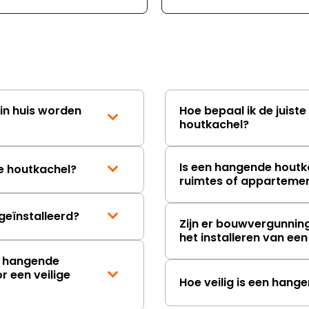
verloopt de communi
erg moeizaam; tussen
mailwisselingen zit te
ongeveer een week. H
duurt de afhandeling
lang. Ik hoop dat dit spoedig
wordt opgelost en dat
korte termijn een nie
in huis worden
Hoe bepaal ik de juist
onbeschadigde acht
houtkachel?
mag ontvangen."
Is een hangende houtka
e houtkachel?
ruimtes of apparteme
eïnstalleerd?
Zijn er bouwvergunnin
het installeren van e
n hangende
 een veilige
Hoe veilig is een hang