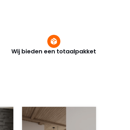
en
uctie
achel
Wij bieden een totaalpakket
e keuze
 Een