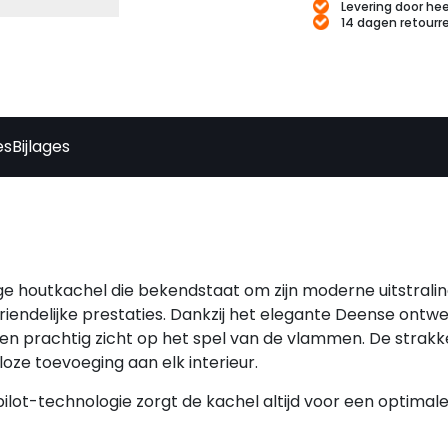
Levering door hee
14 dagen retourr
es
Bijlages
ige houtkachel die bekendstaat om zijn moderne uitstralin
iendelijke prestaties. Dankzij het elegante Deense ontw
en prachtig zicht op het spel van de vlammen. De strakke
loze toevoeging aan elk interieur.
lot-technologie zorgt de kachel altijd voor een optimal
en volledige, efficiënte verbranding zonder dat je zelf