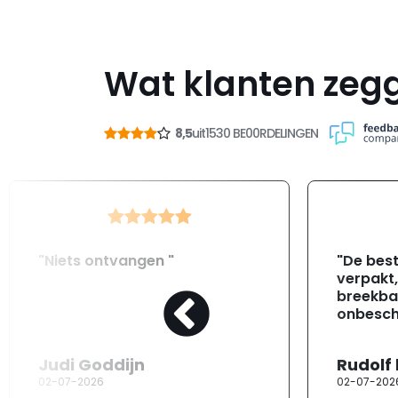
Wat klanten zeg
8,5
uit
1530 BE00RDELINGEN
"Niets ontvangen "
"De best
verpakt
breekba
onbesch
Judi Goddijn
Rudolf
02-07-2026
02-07-202