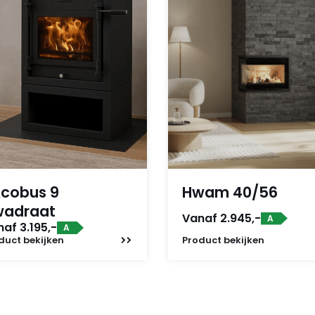
cobus 9
Hwam 40/56
wadraat
Vanaf 2.945,-
A
af 3.195,-
A
duct
bekijken
Product
bekijken