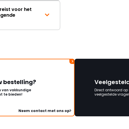
reist voor het
angende
w bestelling?
Veelgestel
 van vakkundige
Direct antwoord op
t te bieden!
veelgestelde vragen 
Neem contact met ons op