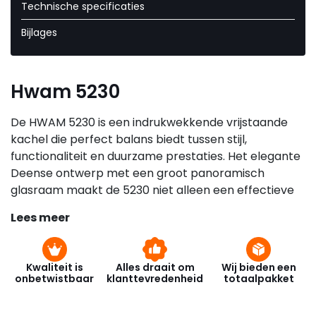
Technische specificaties
Bijlages
Hwam 5230
De HWAM 5230 is een indrukwekkende vrijstaande
kachel die perfect balans biedt tussen stijl,
functionaliteit en duurzame prestaties. Het elegante
Deense ontwerp met een groot panoramisch
glasraam maakt de 5230 niet alleen een effectieve
warmtebron, maar ook een visueel statement in je
Lees meer
woning. Of je nu een moderne of traditionele
inrichting hebt, de strakke lijnen en het
minimalistische design van deze kachel passen
Kwaliteit is
Alles draait om
Wij bieden een
naadloos in elk interieur.
onbetwistbaar
klanttevredenheid
totaalpakket
Wat de HWAM 5230 bijzonder maakt, is de