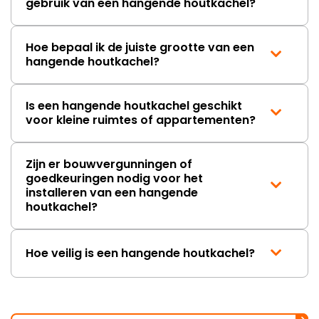
week.
gebruik van een hangende houtkachel?
Hierdoor
duurt
de
Hoe bepaal ik de juiste grootte van een
afhandeling
hangende houtkachel?
onnodig
lang. Ik
hoop
Is een hangende houtkachel geschikt
dat dit
voor kleine ruimtes of appartementen?
spoedig
wordt
opgelost
Zijn er bouwvergunningen of
en dat
goedkeuringen nodig voor het
ik op
installeren van een hangende
korte
houtkachel?
termijn
een
nieuwe,
Hoe veilig is een hangende houtkachel?
onbeschadi
achterwand
mag
ontvangen."