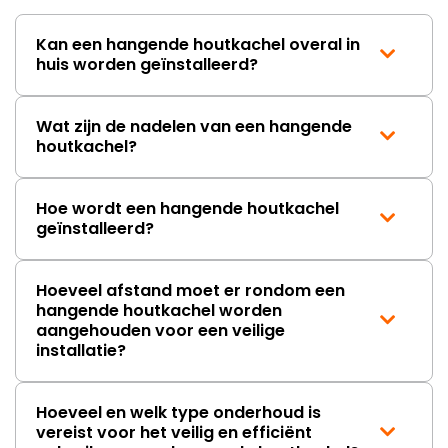
gebeuren.
Direct
Kan een hangende houtkachel overal in
na
huis worden geïnstalleerd?
ontvangst
heb ik
contact
Wat zijn de nadelen van een hangende
opgenomen
houtkachel?
met de
klantenservi
Helaas
Hoe wordt een hangende houtkachel
verloopt
geïnstalleerd?
de
communicat
erg
Hoeveel afstand moet er rondom een
moeizaam;
hangende houtkachel worden
tussen
aangehouden voor een veilige
de e-
installatie?
mailwisselin
zit
telkens
ongeveer
Hoeveel en welk type onderhoud is
een
vereist voor het veilig en efficiënt