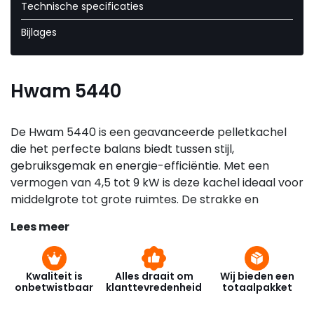
Technische specificaties
Bijlages
Hwam 5440
De Hwam 5440 is een geavanceerde pelletkachel
die het perfecte balans biedt tussen stijl,
gebruiksgemak en energie-efficiëntie. Met een
vermogen van 4,5 tot 9 kW is deze kachel ideaal voor
middelgrote tot grote ruimtes. De strakke en
moderne uitstraling past in elk interieur, of je nu een
Lees meer
klassiek of eigentijds design hebt.
Een van de kenmerken die de Hwam 5440
onderscheiden, is het Hwam Autopilot-systeem, dat
Kwaliteit is
Alles draait om
Wij bieden een
onbetwistbaar
klanttevredenheid
totaalpakket
de verbranding automatisch regelt op basis van de
hoeveelheid pellets in de brander. Dit zorgt voor een