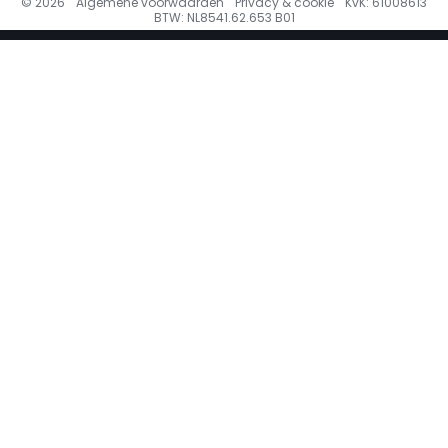
© 2026
Algemene voorwaarden
Privacy & cookie
KvK: 61008613
BTW: NL8541.62.653 B01