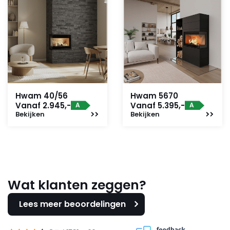
Of je nu op zoek bent naar een betrouwbare
warmtebron voor de wintermaanden of een stijlvolle
aanvulling op je interieur, de Hwam 5440 biedt de
perfecte oplossing voor een comfortabele en
duurzame verwarmingservaring.
Hwam 40/56
Hwam 5670
Vanaf 2.945,-
Vanaf 5.395,-
A
A
Bekijken
Bekijken
Wat klanten zeggen?
Lees meer beoordelingen