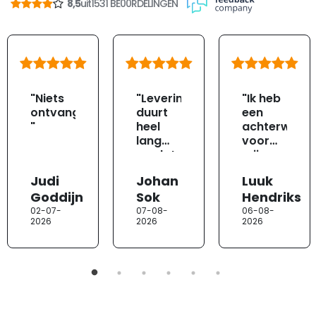
8,5
uit
1531 BE00RDELINGEN
"Niets
"Levering
"Ik heb
ontvangen
duurt
een
"
heel
achterwand
lang
voor
omdat
mijn
ze het
Nordic
Judi
Johan
Luuk
zelf
Fire
Goddijn
Sok
Hendriks
eerst
Store
moeten
besteld.
02-07-
07-08-
06-08-
2026
2026
2026
bestellen.
Helaas
Beter
is deze
zelf
beschadigd
rechtstreeks
geleverd,
bestellen
wat
bij
uiteraard
jotul"
kan