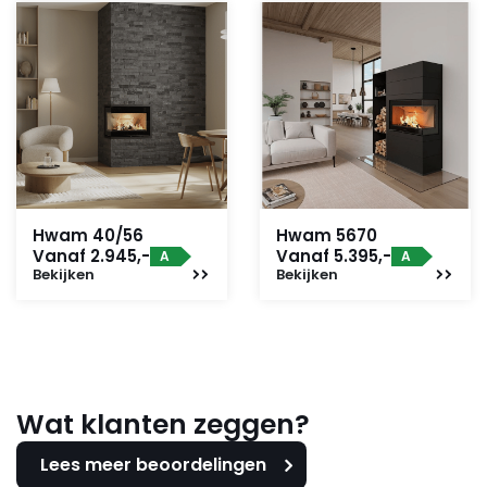
verlengt. De Hwam 5650 biedt dus een perfecte
balans tussen efficiëntie, stijl en gemak.
Hwam 40/56
Hwam 5670
Vanaf 2.945,-
Vanaf 5.395,-
A
A
Bekijken
Bekijken
Wat klanten zeggen?
Lees meer beoordelingen