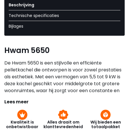
Beschrijving
Technische specificaties
Bijlages
Hwam 5650
De Hwam 5650 is een stijlvolle en efficiënte
pelletkachel die ontworpen is voor zowel prestaties
als esthetiek. Met een vermogen van 5,5 tot 9 kW is
deze kachel geschikt voor middelgrote tot grotere
woonruimtes, waar hij zorgt voor een constante en
aangename warmte. Het elegante ontwerp past
Lees meer
goed in moderne en klassieke interieurs en is
beschikbaar in diverse afwerkingen, zoals zwart staal
en natuursteen, voor een luxe uitstraling.
Kwaliteit is
Alles draait om
Wij bieden een
onbetwistbaar
klanttevredenheid
totaalpakket