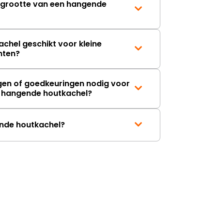
e grootte van een hangende
onbeschadigde achterwand
mag ontvangen."
chel geschikt voor kleine
nten?
gen of goedkeuringen nodig voor
en hangende houtkachel?
ende houtkachel?