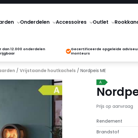
arden
Onderdelen
Accessoires
Outlet
Rookkan
 dan 12.000 onderdelen
Gecertificeerde opgeleide adviseu
rijgbaar
monteurs
aarden
/
Vrijstaande houtkachels
/ Nordpeis ME
A
Nordpe
Prijs op aanvraag
Rendement
Brandstof