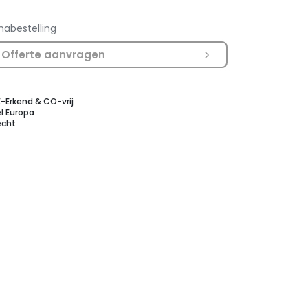
nabestelling
Offerte aanvragen
E-Erkend & CO-vrij
l Europa
echt