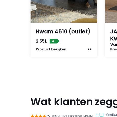
Hwam 4510 (outlet)
JA
K
2.551,-
A
Van
Product
bekijken
Pro
Wat klanten zeg
8,5
uit
1531 BE00RDELINGEN