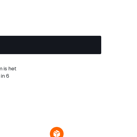
 is het
in 6