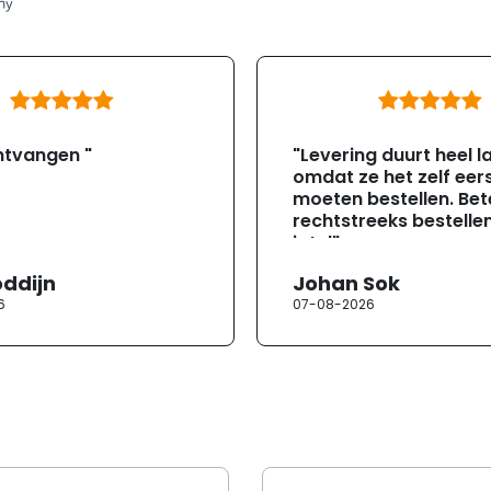
ntvangen "
"Levering duurt heel l
omdat ze het zelf eer
moeten bestellen. Bete
rechtstreeks bestellen
jotul"
oddijn
Johan Sok
6
07-08-2026