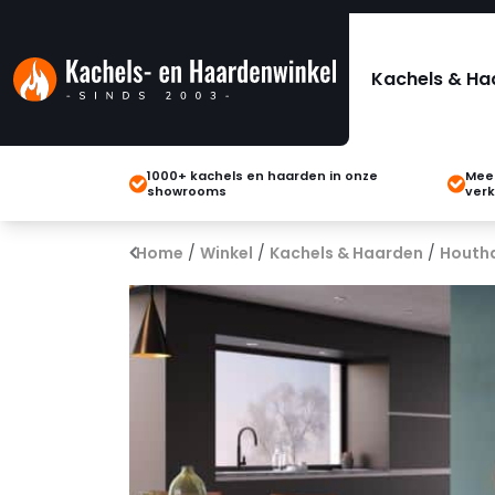
Kachels & Ha
1000+ kachels en haarden in onze
Meer
showrooms
verk
Home
/
Winkel
/
Kachels & Haarden
/
Houth