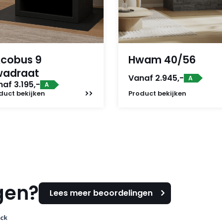
cobus 9
Hwam 40/56
wadraat
Vanaf 2.945,-
A
af 3.195,-
A
duct
bekijken
Product
bekijken
gen?
Lees meer beoordelingen