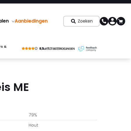
alen
Aanbiedingen
Zoeken
rs &
8,5
uit
1531 BE00RDELINGEN
is ME
79%
Hout