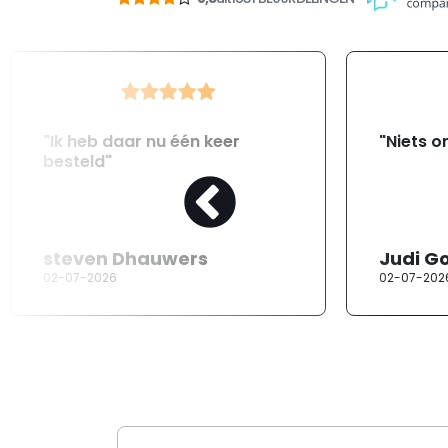
"Ik heb daar nu één keer
"Niets o
besteld"
steven Dhauwers
Judi G
02-07-2026
02-07-202