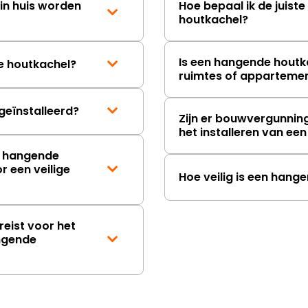
in huis worden
Hoe bepaal ik de juist
houtkachel?
Is een hangende houtka
e houtkachel?
ruimtes of apparteme
eïnstalleerd?
Zijn er bouwvergunnin
het installeren van e
n hangende
 een veilige
Hoe veilig is een hang
reist voor het
angende