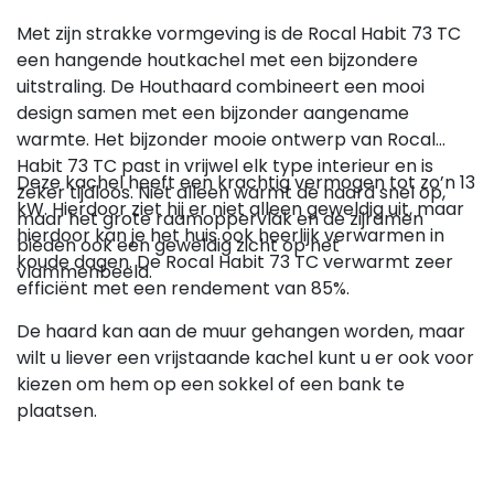
Met zijn strakke vormgeving is de Rocal Habit 73 TC
een hangende houtkachel met een bijzondere
uitstraling. De Houthaard combineert een mooi
design samen met een bijzonder aangename
warmte. Het bijzonder mooie ontwerp van Rocal
Habit 73 TC past in vrijwel elk type interieur en is
Deze kachel heeft een krachtig vermogen tot zo’n 13
zeker tijdloos. Niet alleen warmt de haard snel op,
kW. Hierdoor ziet hij er niet alleen geweldig uit, maar
maar het grote raamoppervlak en de zijramen
hierdoor kan je het huis ook heerlijk verwarmen in
bieden ook een geweldig zicht op het
koude dagen. De Rocal Habit 73 TC verwarmt zeer
vlammenbeeld.
efficiënt met een rendement van 85%.
De haard kan aan de muur gehangen worden, maar
wilt u liever een vrijstaande kachel kunt u er ook voor
kiezen om hem op een sokkel of een bank te
plaatsen.