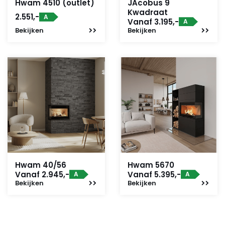
Hwam 4510 (outlet)
JAcobus 9
Kwadraat
2.551,-
A
Vanaf 3.195,-
A
Bekijken
Bekijken
Hwam 40/56
Hwam 5670
Vanaf 2.945,-
Vanaf 5.395,-
A
A
Bekijken
Bekijken