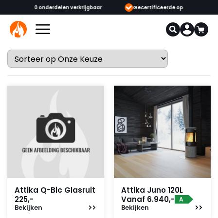
ijgbaar
Gecertificeerde opgeleide adviseurs & monteurs
1000+
Attika Q-Bic Glasruit
Attika Juno 120L
225,-
Vanaf 6.940,-
A
Bekijken
Bekijken