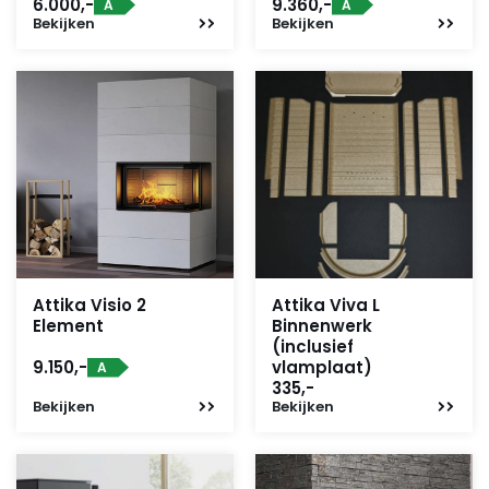
6.000,-
9.360,-
A
A
Bekijken
Bekijken
Attika Visio 2
Attika Viva L
Element
Binnenwerk
(inclusief
9.150,-
vlamplaat)
A
335,-
Bekijken
Bekijken