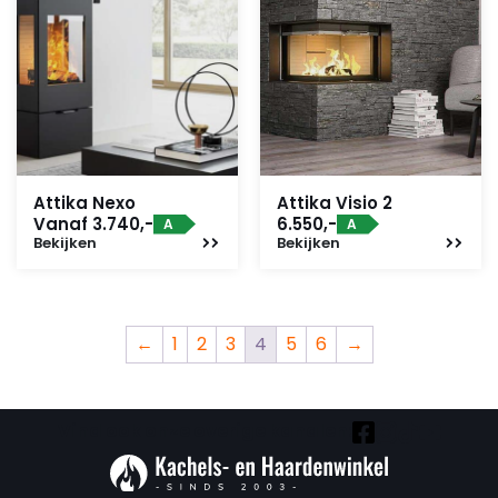
Attika Nexo
Attika Visio 2
Vanaf 3.740,-
6.550,-
A
A
Bekijken
Bekijken
←
1
2
3
4
5
6
→
Vind ook onze overige kanalen: