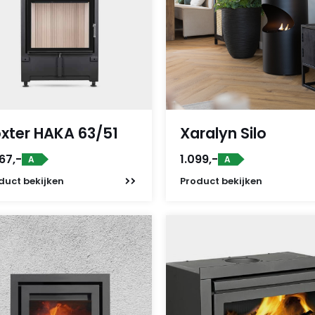
xter HAKA 63/51
Xaralyn Silo
67,-
1.099,-
A
A
duct
bekijken
Product
bekijken