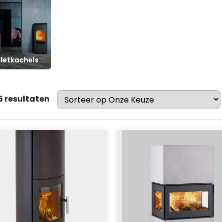
lletkachels
6 resultaten