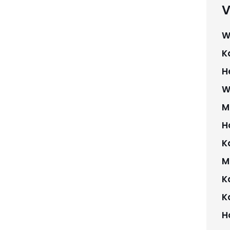
V
W
K
H
W
M
H
K
M
K
K
H