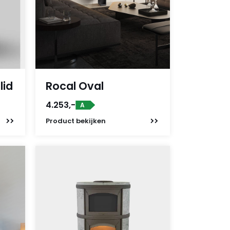
lid
Rocal Oval
4.253,-
A
Product
bekijken