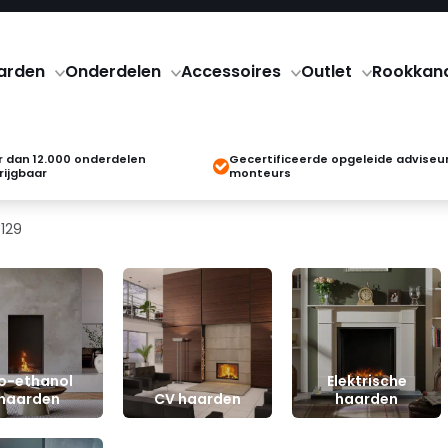
arden
Onderdelen
Accessoires
Outlet
Rookkan
 dan 12.000 onderdelen
Gecertificeerde opgeleide adviseu
rijgbaar
monteurs
 129
io-ethanol
Elektrische
haarden
CV haarden
haarden