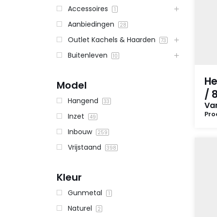
Accessoires
1
Aanbiedingen
28
Outlet Kachels & Haarden
73
Buitenleven
10
He
Model
/ 
Hangend
33
Va
Pro
Inzet
49
Inbouw
259
Vrijstaand
398
Kleur
Gunmetal
1
Naturel
2