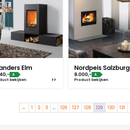
nders Elm
Nordpeis Salzburg
40,-
8.000,-
A
A
duct
bekijken
Product
bekijken
←
1
2
3
…
126
127
128
129
130
131