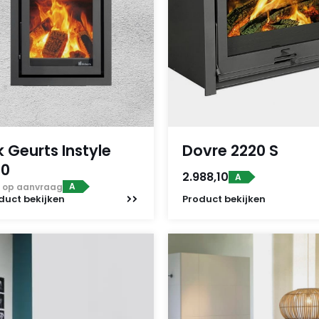
k Geurts Instyle
Dovre 2220 S
00
2.988,10
A
A
js op aanvraag
duct
bekijken
Product
bekijken