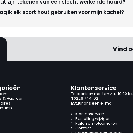
at zijn tekenen van een slecht werkende haard?
ag ik elk soort hout gebruiken voor mijn kachel?
Vind o
orieën
Klantenservice
oom
Telefonisch ma. t/m zat. 10:00 tot
s & Haarden
T
0226 744 102
oires
E
Stuur ons een e-mail
analen
Klantenservice
Bestelling wijzigen
Ruilen en retourneren
Contact
Betalingsmogelijkheden