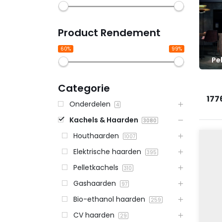
Product Rendement
60%
99%
Pe
Categorie
177
Onderdelen
4
Kachels & Haarden
3080
Houthaarden
1007
Elektrische haarden
395
Pelletkachels
310
Gashaarden
97
Bio-ethanol haarden
259
CV haarden
29