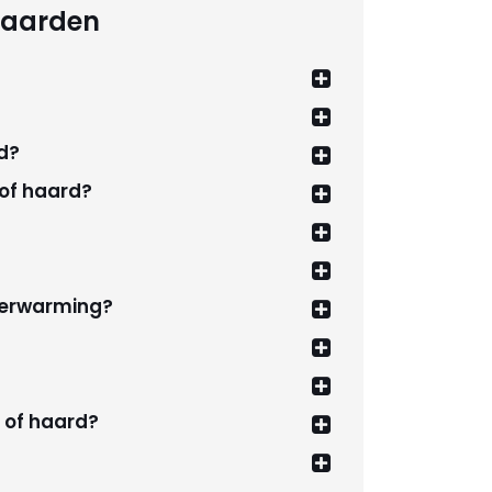
Haarden
d?
 of haard?
verwarming?
 of haard?