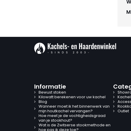
W
M
Informatie
Categ
Bewust stoken
Showr
Kilowatt berekenen voor uw kachel
Kachel
Blog
Access
Wanneer moet ik het binnenwerk van
Rookk
mijn houtkachel vervangen?
Outlet
Hoe meet je de vochtigheidsgraad
van je stookhout?
Wat is de Zwitserse stookmethode en
hoe pas ik deze toe?