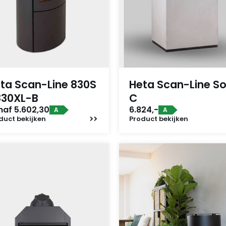
ta Scan-Line 830S
Heta Scan-Line So
830XL-B
C
naf 5.602,30
6.824,-
A
A
duct
bekijken
Product
bekijken