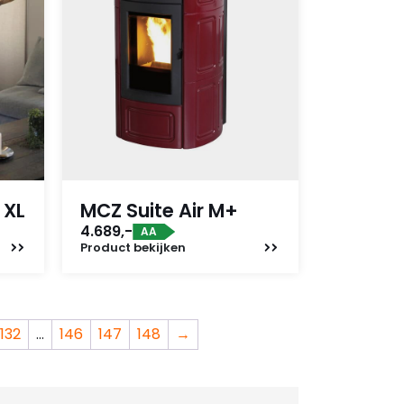
 XL
MCZ Suite Air M+
4.689,-
AA
Product
bekijken
132
…
146
147
148
→