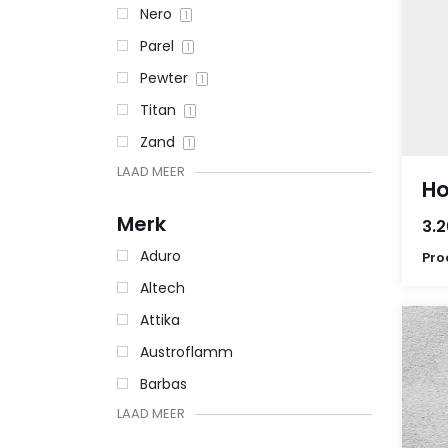
Nero
1
Parel
1
Pewter
1
Titan
1
Zand
1
LAAD MEER
Ho
Merk
3.2
Aduro
Pro
Altech
Attika
Austroflamm
Barbas
LAAD MEER