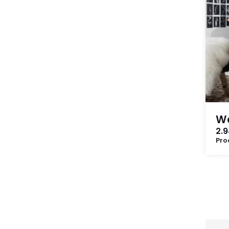
Wa
2.9
Pro