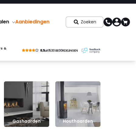
alen
Aanbiedingen
Zoeken
rs &
8,5
uit
1530 BE00RDELINGEN
Gashaarden
Houthaarden